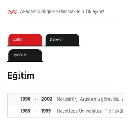
Akademik Bilgilere Ulaşmak İçin Tıklayınız
Eği̇ti̇m
Deneyi̇m
Üyeli̇kler
Eği̇ti̇m
1996
-
2002
Nöroşirürji Araştırma görevlisi, İstan
1989
-
1995
Hacettepe Üniversitesi, Tıp Fakültesi