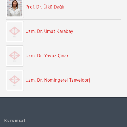
Prof. Dr. Ülkü Dağlı
Uzm. Dr. Umut Karabay
Uzm. Dr. Yavuz Çınar
Uzm. Dr. Nomingerel Tseveldorj
Kurumsal