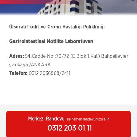
Ülseratif kolit ve Crohn Hastalığı Polikliniği
Gastrointestinal Motilite Laboratuvarı
Adres:
54.Cadde No :70/72 (E Blok 1.Kat) Bahçelievler
Çankaya /ANKARA
Telefon:
0312 2036868/2411
Merkezi Randevu
ile hemen randevunuzu alın
0312 203 01 11