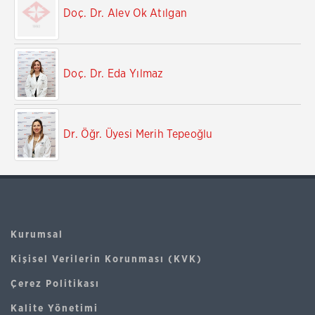
Doç. Dr. Alev Ok Atılgan
Doç. Dr. Eda Yılmaz
Dr. Öğr. Üyesi Merih Tepeoğlu
Kurumsal
Kişisel Verilerin Korunması (KVK)
Çerez Politikası
Kalite Yönetimi