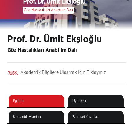
Prof. Dr. Ümit Ekşioğlu
Göz Hastalıkları Anabilim Dalı
Prof. Dr. Ümit Ekşioğlu
Göz Hastalıkları Anabilim Dalı
Akademik Bilgilere Ulaşmak İçin Tıklayınız
Eği̇ti̇m
Üyeli̇kler
Uzmanlık Alanları
Bi̇li̇msel Yayınlar