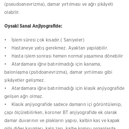
(pseudoanevrizma), damar yırtılması ve ağrı şikâyeti
olabilir.
Oysaki Sanal Anjiyografide:
• İşlem süresi çok kısadır.( Saniyeler)
• Hastaneye yatış gerekmez. Ayaktan yapılabilir.
• Hasta işlem sonrası hemen normal yaşamına dönebilir
• Atardamara iğne batırılmadığı için kanama,
balonlaşma (psödoanevrizma), damar yırtılması gibi
şikâyetler gelişmez.
• Atardamara iğne batırılmadığı için klasik anjiyografide
gelişen ağrı olmaz.
• Klasik anjiyografide sadece damarın içi görüntülenip,
çapı ölçülebilirken, koroner BT anjiyografide ek olarak
damar duvarının ve plakların yapısı, kalbin kas ve kapak
gibi diğer kısımları, kalp zarı, kalbe komşu organlarda